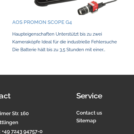
AOS PROMON SCOPE G4
Haupteigenschaften Unterstützt bis zu zwei
Kameraköpfe Ideal für die industrielle Fehlersuche
Die Batterie hält bis zu 3,5 Stunden mit einer…
act
Service
Contact us
imer Str. 160
Sitemap
ttlingen
:
+49 7243 94757-0