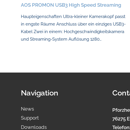
AOS PROMON USB3 High Speed Streaming
Haupteigenschaften Ultra-kleiner Kamerakopf passt
in engste Räume Anschluss über ein einziges USB3-
Kabel Zwei in einem: Hochgeschwindigkeitskamera
und Streaming-System Auflösung 1280…
Navigation
Cont
News
Pforzhe
Support
76275 E
Downloads
Telefon